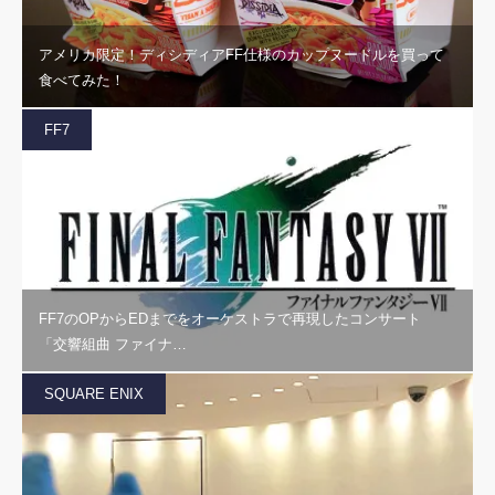
アメリカ限定！ディシディアFF仕様のカップヌードルを買って
食べてみた！
FF7
FF7のOPからEDまでをオーケストラで再現したコンサート
「交響組曲 ファイナ…
SQUARE ENIX