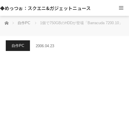
◆めっつぉ：スクエニ&ガジェットニュース
ホーム
自作PC
1個で750GBのHDDが登場「Barracuda 7200.10」
自作PC
2006.04.23