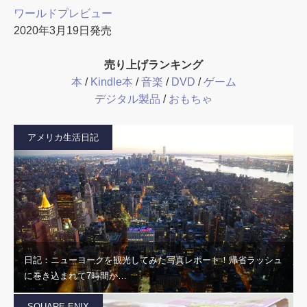
ワールドプレビュー
2020年3月19日発売
売り上げランキング
本
/
Kindle本
/
音楽
/
DVD
/
ゲーム
デジタル製品
/
おもちゃ
アメリカ生活日記
日記：ニューヨークを観光してみた写真レポート！帰省ラッシュ
に巻き込まれて7時間か…
SQUARE ENIX