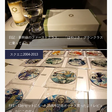
日記：新幹線のファーストクラス。 「はやぶさ」グランクラス
に乗ってみた！
スクエニ2004-2013
FF1～13がセットになった25周年記念ボックス買ったよ！レビュ
ー なにこのディ…