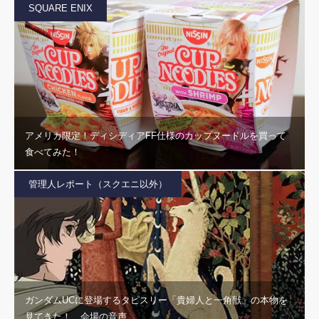
SQUARE ENIX
アメリカ限定！ディシディアFF仕様のカップヌードルを買って
食べてみた！
管理人レポート（スクエニ以外）
ガンダムUCに登場するタピスリー「貴婦人と一角獣」の本物を
見てきた！ 会場の音声…