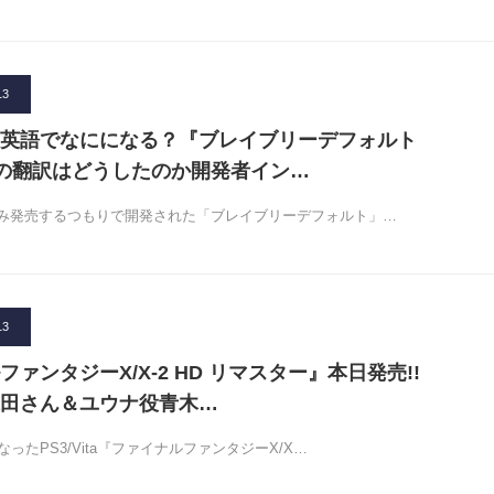
13
英語でなにになる？『ブレイブリーデフォルト
版の翻訳はどうしたのか開発者イン…
み発売するつもりで開発された「ブレイブリーデフォルト」…
13
ァンタジーX/X-2 HD リマスター』本日発売!!
田さん＆ユウナ役青木…
ったPS3/Vita『ファイナルファンタジーX/X…