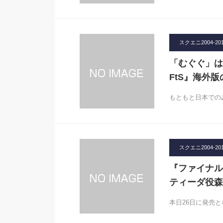
スクエニ2004-20
「むぐぐ」は
FtS』海外
もともと日本での
スクエニ2004-20
『ファイナルフ
ティーダ役森
本日26日に発売とな