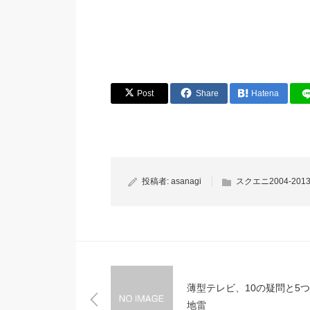
Post
Share
Hatena
投稿者:
asanagi
スクエニ2004-201
薄型テレビ、10の疑問と5
地雷