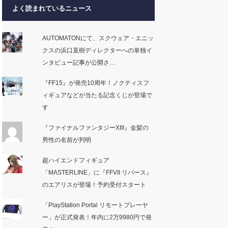
よく読まれているニュース
AUTOMATONにて、スクウェア・エニッ
クスの浜口直樹ディレクターへの単独イ
ンタビュー記事が公開さ…
『FF15』が発売10周年！ノクティスフ
ィギュアなどが当たる記念くじが登場で
す
『ファイナルファンタジーXIII』金髪の
男性の名前が判明
超ハイエンドフィギュア
「MASTERLINE」に『FFVII リバース』
のエアリスが登場！予約受付スタート
「PlayStation Portal リモートプレーヤ
ー」が正式発表！年内に2万9980円で発