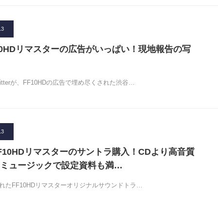
13
10HDリマスターの広告がいっぱい！現地報告の写
tterが、FF10HDの広告で埋め尽くされた渋谷…
13
F10HDリマスターのサントラ購入！CDより高音質
ミュージックで設定資料も満…
されたFF10HDリマスターオリジナルサウンドトラ…