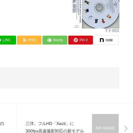
F.F.MIX
LINE
RSS
feedly
Pin it
note
3
つの
三洋、フルHD「Xacti」に
300fps高速撮影対応の新モデル