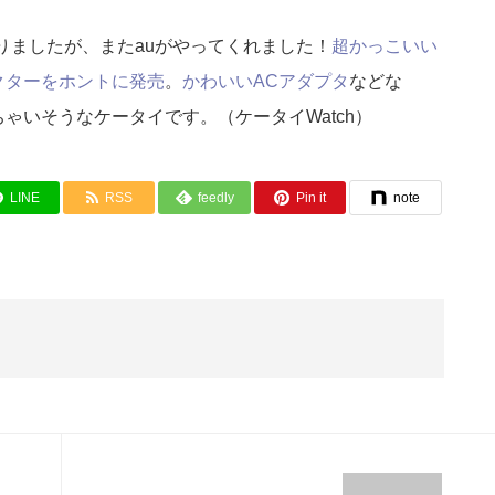
なんてありましたが、またauがやってくれました！
超かっこいい
クターをホントに発売
。
かわいいACアダプタ
などな
ゃいそうなケータイです。（ケータイWatch）
LINE
RSS
feedly
Pin it
note