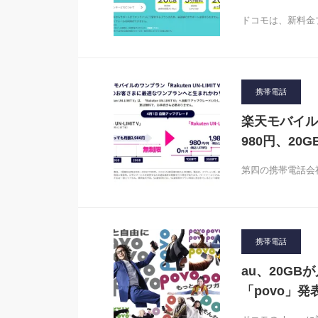
ドコモは、新料金プ
携帯電話
楽天モバイル
980円、20
第四の携帯電話会
携帯電話
au、20GB
「povo」