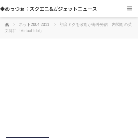
◆めっつぉ：スクエニ&ガジェットニュース
ホーム
ネット2004-2011
初音ミクを政府が海外発信 内閣府の英
文誌に「Virtual Idol」