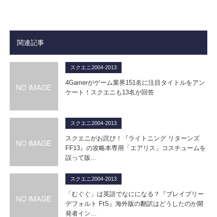
関連記事
スクエニ2004-2013
4Gamerがゲーム業界151名に注目タイトルをアン
ケート！スクエニも13名が回答
スクエニ2004-2013
スクエニがお詫び！『ライトニング リターンズ
FF13』の攻略本専用「エアリス」コスチュームを
誤って販…
スクエニ2004-2013
「むぐぐ」は英語でなにになる？『ブレイブリー
デフォルト FtS』海外版の翻訳はどうしたのか開
発者イン…