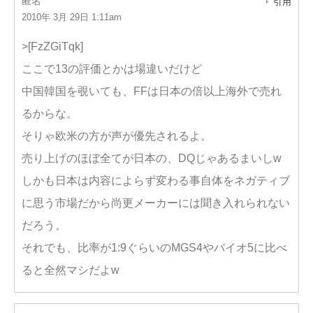
匿名
引用
2010年 3月 29日 1:11am
>[FzZGiTqk]
ここで13の評価とかは場違いだけど
中国韓国を覗いても、FFは日本の倍以上海外で売れ
るからな。
そりゃ欧米の方が声が優先されるよ。
売り上げのほぼ全てが日本の、DQじゃあるまいしw
しかも日本は内容によらず変わる事自体をネガティブ
に思う市場だから尚更メーカーには聞き入れられない
だろう。
それでも、比率が1:9ぐらいのMGS4やバイオ5に比べ
ると全然マシだよw