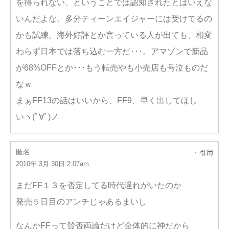
を得られない、ということでは認知されたとはいえな
いんだよな。多分ティーンエイジャーには受けてるの
かも試練。海外好評とか言っている人が出ても、相変
わらず日本では落ち込む一方だ･･･。アマゾンで新品
が68%OFFとか･･･もう転売やも小売店も号泣ものだ
なｗ
まぁFF13の話はいいから、FF9、早く出してほし
いヽ(ﾟ∀ﾟ)ノ
匿名
引用
2010年 3月 30日 2:07am
まだFF１３を否定してる時代遅れがいたのか
発売５日目のアンチじゃあるまいし
なんかFFって賛否両論だけど全体的に神だから