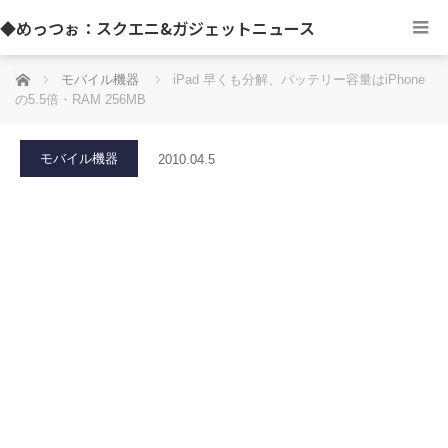
◆めっつぉ：スクエニ&ガジェットニュース
ホーム
モバイル機器
iPad 早くも分解、バッテリー容量はiPhone
の5.5倍・RAM 256MB
モバイル機器
2010.04.5