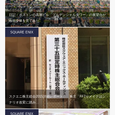
日記：ボストンの高層ビル「プルデンシャルタワー」の展望台か
ら街全体を見てみた
SQUARE ENIX
スクエニ株主総会2015詳細レポート 株主「FF7リメイクはシ
ナリオ改変に踏み…
SQUARE ENIX