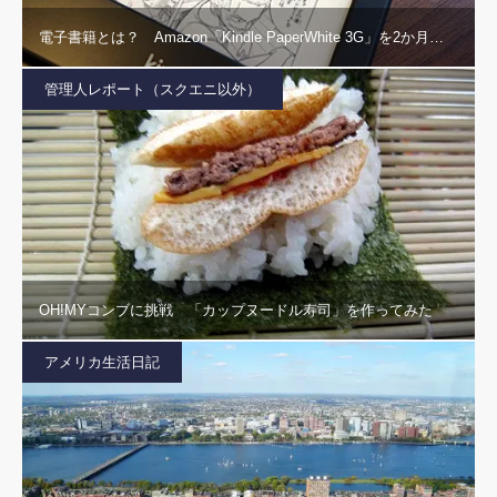
電子書籍とは？ Amazon「Kindle PaperWhite 3G」を2か月…
管理人レポート（スクエニ以外）
OH!MYコンブに挑戦 「カップヌードル寿司」を作ってみた
アメリカ生活日記