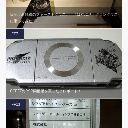
日記：新幹線のファーストクラス。 「はやぶさ」グランクラス
に乗ってみた！
FF7
CCFF7のPSP同梱版を買ったよレポート！
FF13