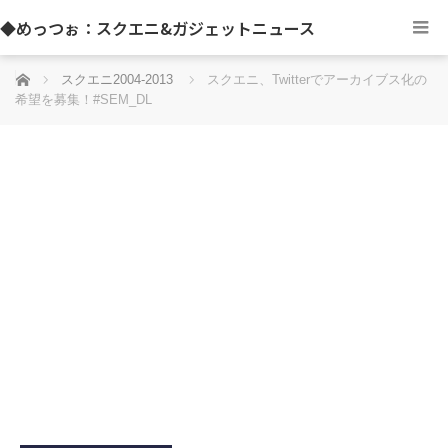
◆めっつぉ：スクエニ&ガジェットニュース
ホーム
スクエニ2004-2013
スクエニ、Twitterでアーカイブス化の
希望を募集！#SEM_DL