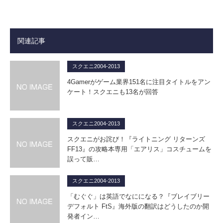
関連記事
スクエニ2004-2013
4Gamerがゲーム業界151名に注目タイトルをアン
ケート！スクエニも13名が回答
スクエニ2004-2013
スクエニがお詫び！『ライトニング リターンズ
FF13』の攻略本専用「エアリス」コスチュームを
誤って販…
スクエニ2004-2013
「むぐぐ」は英語でなにになる？『ブレイブリー
デフォルト FtS』海外版の翻訳はどうしたのか開
発者イン…