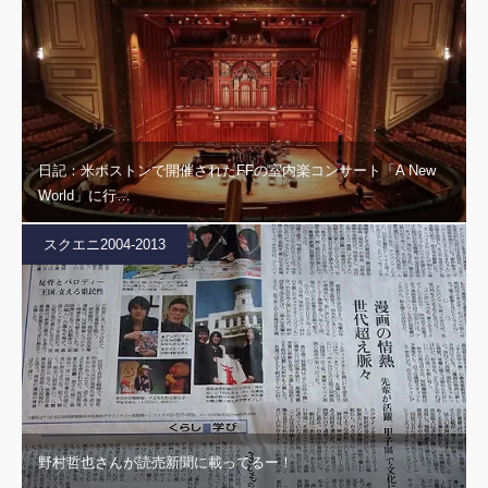
日記：米ボストンで開催されたFFの室内楽コンサート「A New
World」に行…
スクエニ2004-2013
野村哲也さんが読売新聞に載ってるー！