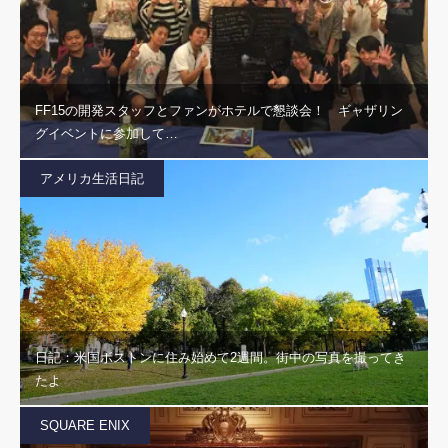
FF15の開発スタッフとファンがホテルで懇談会！ ギャザリン
グイベントに参加して…
アメリカ生活日記
日記：米国ボストンに住み始めて2週間。街中の写真を撮ってき
たよ
SQUARE ENIX