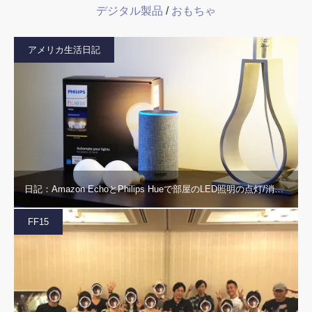
デジタル製品
/
おもちゃ
アメリカ生活日記
日記：Amazon EchoとPhilips Hueで部屋のLED照明の点灯/消…
FF15