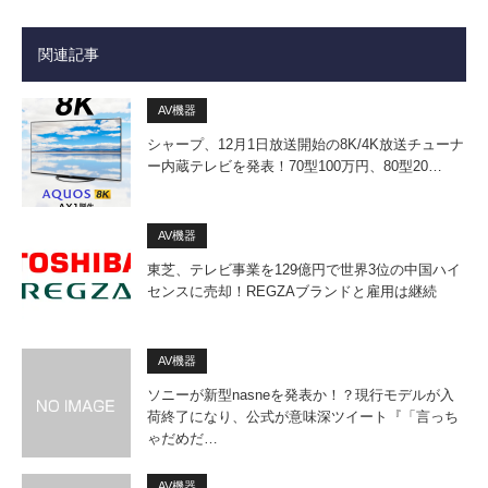
関連記事
AV機器
シャープ、12月1日放送開始の8K/4K放送チューナ
ー内蔵テレビを発表！70型100万円、80型20…
AV機器
東芝、テレビ事業を129億円で世界3位の中国ハイ
センスに売却！REGZAブランドと雇用は継続
AV機器
ソニーが新型nasneを発表か！？現行モデルが入
荷終了になり、公式が意味深ツイート『「言っち
ゃだめだ…
AV機器