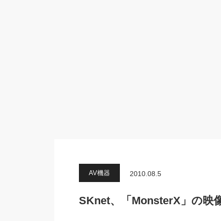
AV機器
2010.08.5
SKnet、「MonsterX」