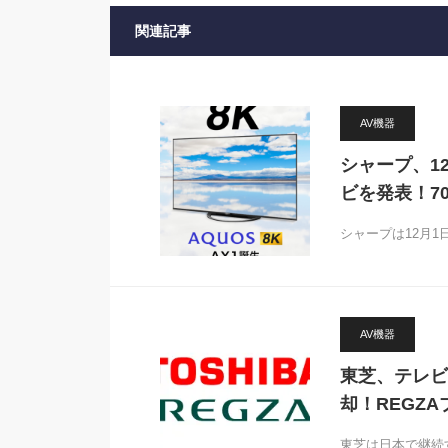
関連記事
AV機器
シャープ、1
ビを発表！70
シャープは12月1
AV機器
東芝、テレビ
却！REGZ
東芝は日本で継続