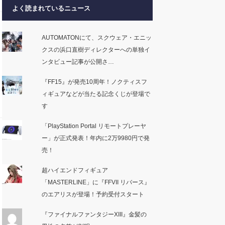
よく読まれているニュース
AUTOMATONにて、スクウェア・エニッ
クスの浜口直樹ディレクターへの単独イ
ンタビュー記事が公開さ…
『FF15』が発売10周年！ノクティスフ
ィギュアなどが当たる記念くじが登場で
す
「PlayStation Portal リモートプレーヤ
ー」が正式発表！年内に2万9980円で発
売！
超ハイエンドフィギュア
「MASTERLINE」に『FFVII リバース』
のエアリスが登場！予約受付スタート
『ファイナルファンタジーXIII』金髪の