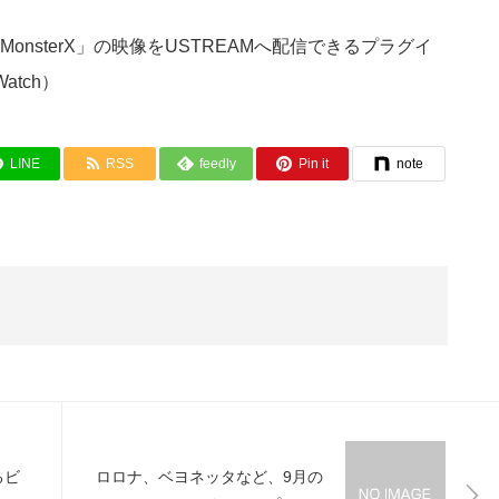
nsterX」の映像をUSTREAMへ配信できるプラグイ
tch）
LINE
RSS
feedly
Pin it
note
るビ
ロロナ、ベヨネッタなど、9月の