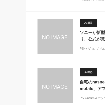
AV機器
ソニーが新型
り、公式が意
PS4やVita、
AV機器
自宅のnasn
mobile」
PS3/4/Vit