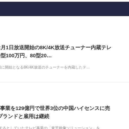
2月1日放送開始の8K/4K放送チューナー内蔵テレ
型100万円、80型20…
日に開始となる8K/4K放送のチューナーを内蔵したテ…
事業を129億円で世界3位の中国ハイセンスに売
Aブランドと雇用は継続
するとしていたテレビ事業の「東芝映像ソリューション」を…