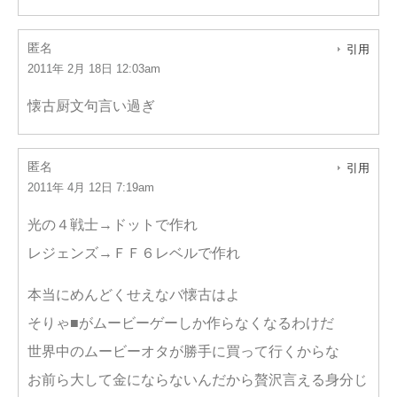
匿名
引用
2011年 2月 18日 12:03am
懐古厨文句言い過ぎ
匿名
引用
2011年 4月 12日 7:19am
光の４戦士→ドットで作れ
レジェンズ→ＦＦ６レベルで作れ
本当にめんどくせえなバ懐古はよ
そりゃ■がムービーゲーしか作らなくなるわけだ
世界中のムービーオタが勝手に買って行くからな
お前ら大して金にならないんだから贅沢言える身分じ