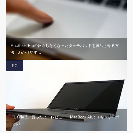
MacBook Proの反応しなくなったタッチパッドを復活させる方
法！わかりやす…
PC
「LaVie Z」買ったよ！レビュー MacBook Airよりもペットボ
トル1…