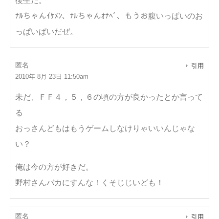
後生だ。
ﾅﾙちゃんｲｹﾒﾝ、ﾅﾙちゃんｵﾅﾍﾞ、もうお腹いっぱいのお
っぱいぱいだぜ。
匿名
引用
2010年 8月 23日 11:50am
未だ、ＦＦ４，５，６の頃の方が良かったとか言って
る
おっさんどもはもうゲームしなけりゃいいんじゃな
い？
俺は今の方が好きだ。
野村さんバカにすんな！くそじじいども！
匿名
引用