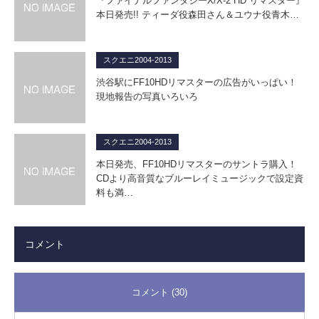
『ファイナルファンタジーX/X-2 HD リマスター』
本日発売!! ティーダ役森田さん＆ユウナ役青木…
スクエニ2004-2013
渋谷駅にFF10HDリマスターの広告がいっぱい！
現地報告の写真いろいろ
スクエニ2004-2013
本日発売、FF10HDリマスターのサントラ購入！
CDより高音質なブルーレイミュージックで設定資
料も満…
コメント
コメント (30)