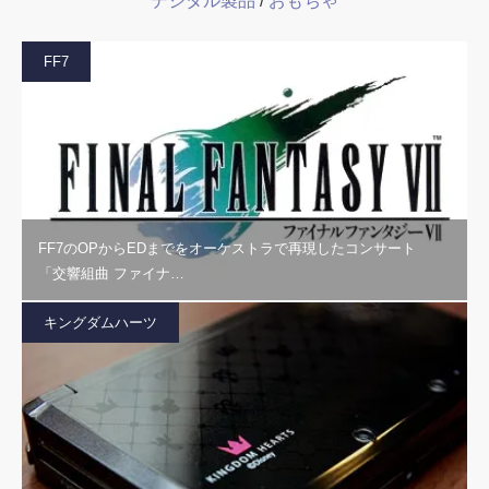
デジタル製品
/
おもちゃ
FF7
FF7のOPからEDまでをオーケストラで再現したコンサート
「交響組曲 ファイナ…
キングダムハーツ