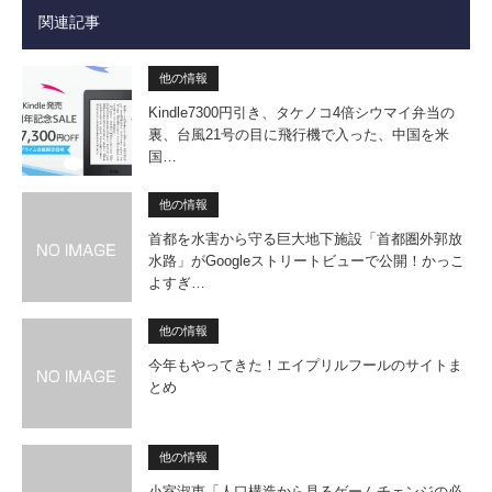
関連記事
他の情報
Kindle7300円引き、タケノコ4倍シウマイ弁当の
裏、台風21号の目に飛行機で入った、中国を米
国…
他の情報
首都を水害から守る巨大地下施設「首都圏外郭放
水路」がGoogleストリートビューで公開！かっこ
よすぎ…
他の情報
今年もやってきた！エイプリルフールのサイトま
とめ
他の情報
小室淑恵「人口構造から見るゲー­ムチェンジの必