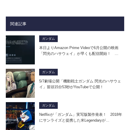
関連記事
ガンダム
本日よりAmazon Prime Videoで6月公開の映画
「閃光のハサウェイ」が早くも配信開始！ …
ガンダム
5/7劇場公開「機動戦士ガンダム 閃光のハサウェ
イ」冒頭15分53秒がYouTubeで公開！
ガンダム
Netflixが「ガンダム」実写版製作発表！ 2018年
にサンライズと提携した米Legendaryが…