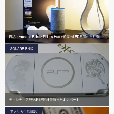
日記：Amazon EchoとPhilips Hueで部屋のLED照明の点灯/消…
SQUARE ENIX
ディシディアFFのPSP同梱版買ったよレポート
アメリカ生活日記