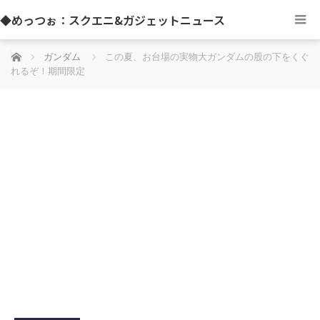
◆めっつぉ：スクエニ&ガジェットニュース
ホーム
ガンダム
この夏、お台場の実物大ガンダムの股の下をくぐ
れるぞ！期間限定