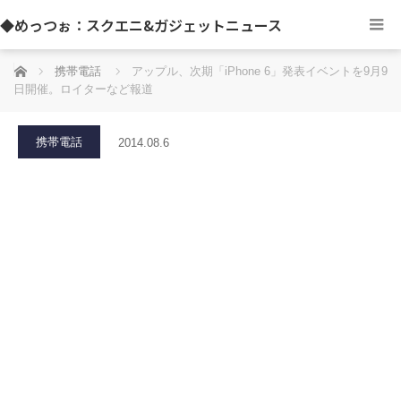
◆めっつぉ：スクエニ&ガジェットニュース
ホーム
携帯電話
アップル、次期「iPhone 6」発表イベントを9月9
日開催。ロイターなど報道
携帯電話
2014.08.6