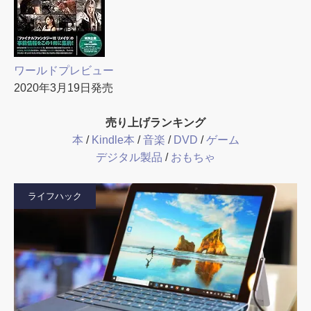
ワールドプレビュー
2020年3月19日発売
売り上げランキング
本
/
Kindle本
/
音楽
/
DVD
/
ゲーム
デジタル製品
/
おもちゃ
ライフハック