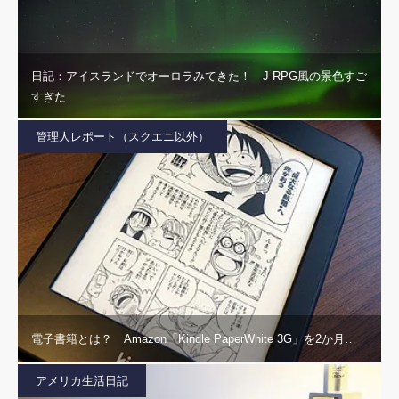
日記：アイスランドでオーロラみてきた！ J-RPG風の景色すご
すぎた
管理人レポート（スクエニ以外）
電子書籍とは？ Amazon「Kindle PaperWhite 3G」を2か月…
アメリカ生活日記