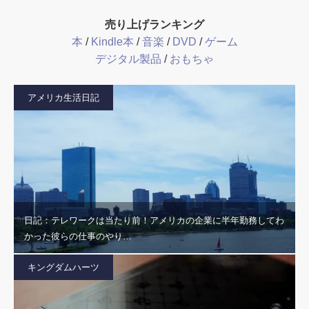
売り上げランキング
本
/
Kindle本
/
音楽
/
DVD
/
ゲーム
デジタル製品
/
おもちゃ
アメリカ生活日記
日記：テレワークは当たり前！アメリカの企業に半年勤務してわ
かった彼らの仕事のやり…
キングダムハーツ