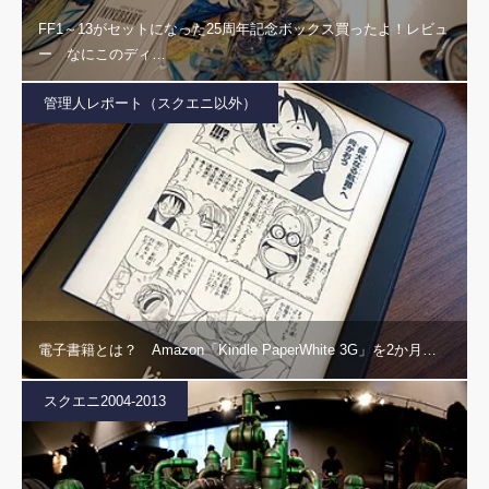
FF1～13がセットになった25周年記念ボックス買ったよ！レビュ
ー なにこのディ…
管理人レポート（スクエニ以外）
電子書籍とは？ Amazon「Kindle PaperWhite 3G」を2か月…
スクエニ2004-2013