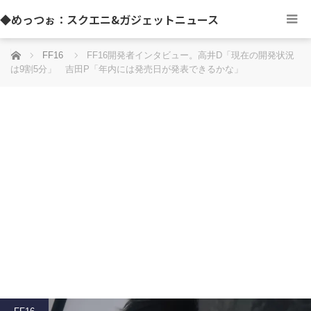
◆めっつぉ：スクエニ&ガジェットニュース
ホーム
FF16
FF16開発者インタビュー。高井D「現在の開発状況
は9割5分」 吉田P「年内には発売日が発表できるかな」