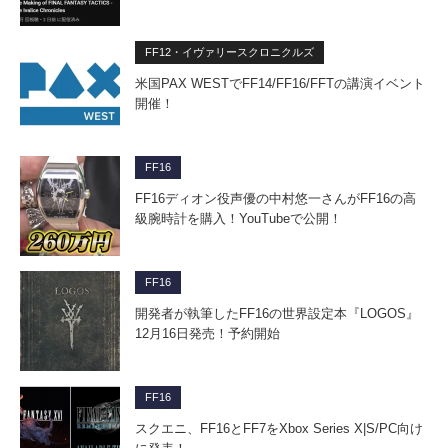
FF12・イヴァリースクロニクルズ
米国PAX WESTでFF14/FF16/FFTの講演イベント
開催！
FF16
FF16ディオン役声優の中村悠一さんがFF16の高
級腕時計を購入！YouTubeで公開！
FF16
開発者が執筆したFF16の世界設定本『LOGOS』
12月16日発売！予約開始
FF16
スクエニ、FF16とFF7をXbox Series X|S/PC向け