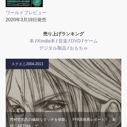
ワールドプレビュー
2020年3月19日発売
売り上げランキング
本
/
Kindle本
/
音楽
/
DVD
/
ゲーム
デジタル製品
/
おもちゃ
スクエニ2004-2013
野村哲也氏の繊細なタッチを堪能。 FF8原画展レポート！ 新
宿「ARTNIA」で…