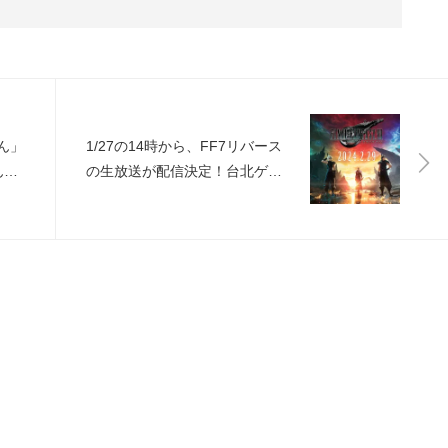
ん」
1/27の14時から、FF7リバース
ん」
の生放送が配信決定！台北ゲー
ムショウ会場から中継