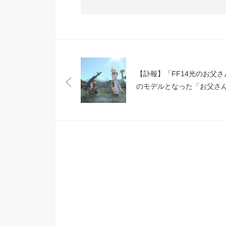
【訃報】「FF14光のお父さ
のモデルとなった「お父さ
のインディさんが逝去