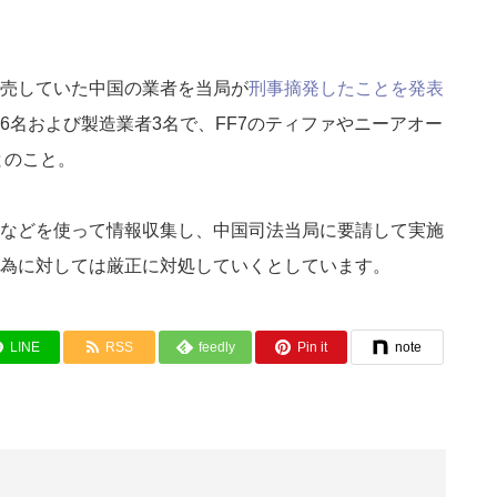
売していた中国の業者を当局が
刑事摘発したことを発表
6名および製造業者3名で、FF7のティファやニーアオー
とのこと。
などを使って情報収集し、中国司法当局に要請して実施
為に対しては厳正に対処していくとしています。
LINE
RSS
feedly
Pin it
note