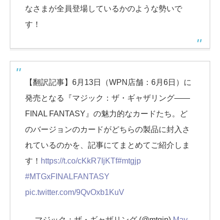
なさまが全員登場しているかのような勢いで
す！
【翻訳記事】6月13日（WPN店舗：6月6日）に
発売となる『マジック：ザ・ギャザリング——
FINAL FANTASY』の魅力的なカードたち。ど
のバージョンのカードがどちらの製品に封入さ
れているのかを、記事にてまとめてご紹介しま
す！
https://t.co/cKkR7IjKTf
#mtgjp
#MTGxFINALFANTASY
pic.twitter.com/9QvOxb1KuV
— マジック：ザ・ギャザリング (@mtgjp)
May