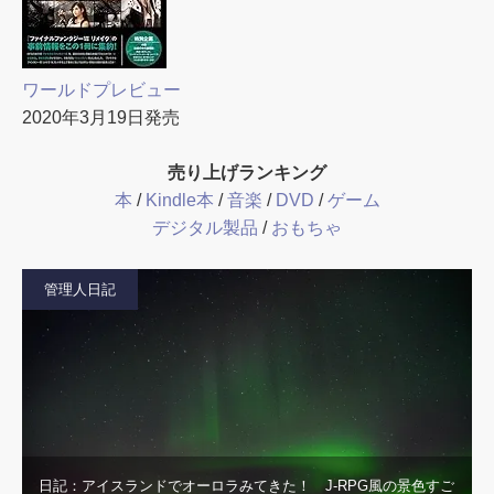
ワールドプレビュー
2020年3月19日発売
売り上げランキング
本
/
Kindle本
/
音楽
/
DVD
/
ゲーム
デジタル製品
/
おもちゃ
管理人日記
日記：アイスランドでオーロラみてきた！ J-RPG風の景色すご