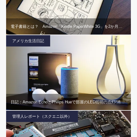
電子書籍とは？ Amazon「Kindle PaperWhite 3G」を2か月…
アメリカ生活日記
日記：Amazon EchoとPhilips Hueで部屋のLED照明の点灯/消…
管理人レポート（スクエニ以外）