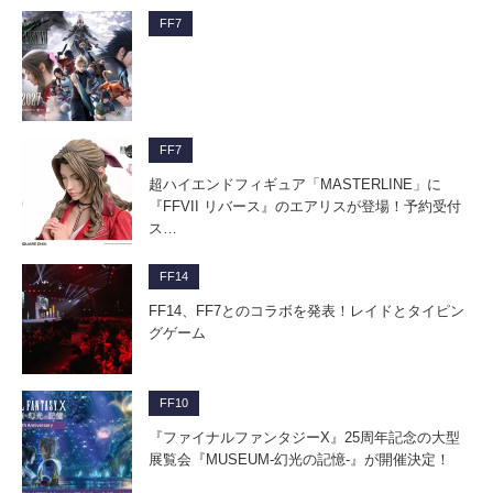
FF7
FF7
超ハイエンドフィギュア「MASTERLINE」に
『FFVII リバース』のエアリスが登場！予約受付
ス…
FF14
FF14、FF7とのコラボを発表！レイドとタイピン
グゲーム
FF10
『ファイナルファンタジーX』25周年記念の大型
展覧会『MUSEUM-幻光の記憶-』が開催決定！