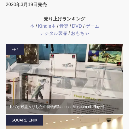
2020年3月19日発売
売り上げランキング
本
/
Kindle本
/
音楽
/
DVD
/
ゲーム
デジタル製品
/
おもちゃ
FF7
FF7が殿堂入りしたの博物館National Museum of Play…
SQUARE ENIX