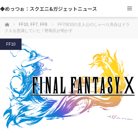
◆めっつぉ：スクエニ&ガジェットニュース
ホーム
FF10
,
FF7
,
FF8
FF7/8/10の主人公のしゃべり具合はドラ
クエを意識していた！野島氏が明かす
FF10