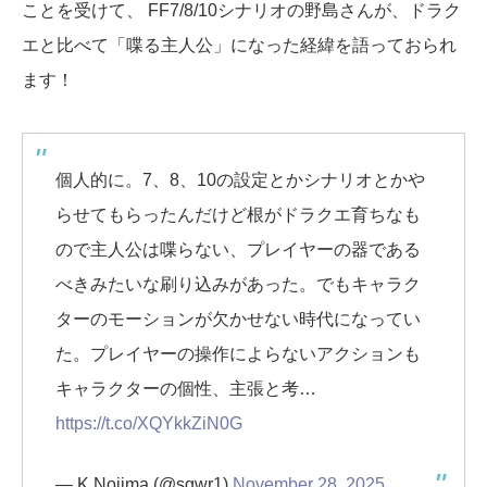
ことを受けて、 FF7/8/10シナリオの野島さんが、ドラク
エと比べて「喋る主人公」になった経緯を語っておられ
ます！
個人的に。7、8、10の設定とかシナリオとかや
らせてもらったんだけど根がドラクエ育ちなも
ので主人公は喋らない、プレイヤーの器である
べきみたいな刷り込みがあった。でもキャラク
ターのモーションが欠かせない時代になってい
た。プレイヤーの操作によらないアクションも
キャラクターの個性、主張と考…
https://t.co/XQYkkZiN0G
— K.Nojima (@sgwr1)
November 28, 2025