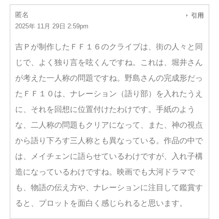
匿名
引用
2025年 11月 29日 2:59pm
吉Ｐが制作したＦＦ１６のクライブは、街の人々と同
じで、よく独り言を呟くんですね。これは、堀井さん
が考えた一人称の問題ですね。野島さんの完成形だっ
たＦＦ１０は、ナレーション（語り部）を入れたうえ
に、それを回想に位置付けたわけです。手紙のよう
な、二人称の問題もクリアになって、また、神の視点
から語り下ろす三人称とも異なっている。作品の中で
は、メイチェンに語らせているわけですが、入れ子構
造になっているわけですね。映画でも大河ドラマで
も、物語の伝え方や、ナレーションに注目して鑑賞す
ると、プロットを面白く感じられると思います。