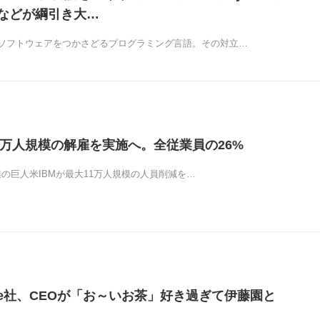
vaなどが綱引き大…
ソフトウェアをつかさどるプログラミング言語。その対立…
11万人規模の解雇を実施へ。全従業員の26%
T企業の巨人米IBMが最大11万人規模の人員削減を…
ote社、CEOが「お～いお茶」好き過ぎて伊藤園と