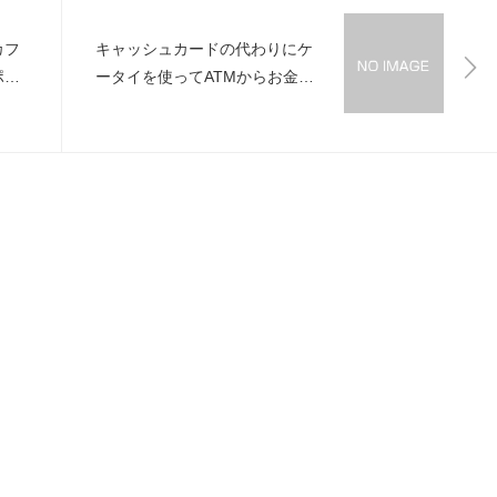
カフ
キャッシュカードの代わりにケ
ポー
ータイを使ってATMからお金お
ろす