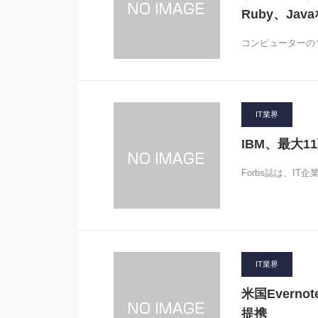
Ruby、Ja
コンピューターの
IT業界
IBM、最大
Forbs誌は、I
IT業界
米国Evern
提携