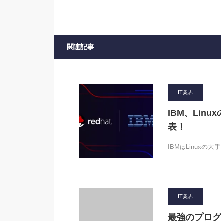
関連記事
IT業界
IBM、Lin
表！
IBMはLinuxの
IT業界
最強のプログラ