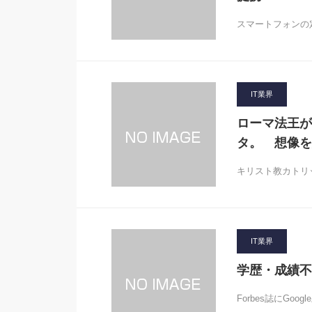
スマートフォンの定
IT業界
ローマ法王が
タ。 想像を
キリスト教カトリ
IT業界
学歴・成績不
Forbes誌にG