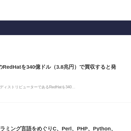
uxのRedHatを340億ドル（3.8兆円）で買収すると発
大手ディストリビューターであるRedHatを340…
ミング言語をめぐりC、Perl、PHP、Python、