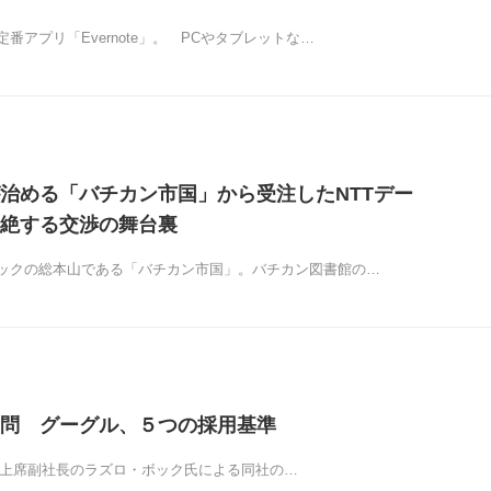
番アプリ「Evernote」。 PCやタブレットな…
治める「バチカン市国」から受注したNTTデー
絶する交渉の舞台裏
ックの総本山である「バチカン市国」。バチカン図書館の…
問 グーグル、５つの採用基準
oogle上席副社長のラズロ・ボック氏による同社の…