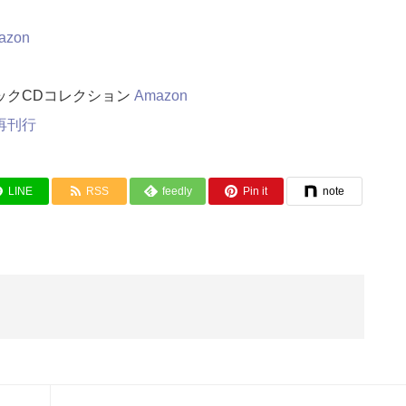
azon
ックCDコレクション
Amazon
再刊行
LINE
RSS
feedly
Pin it
note