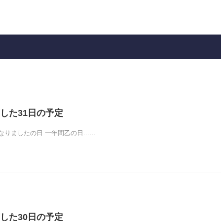
した31日の予定
りましたの日 一年間乙の日...…
した30日の予定