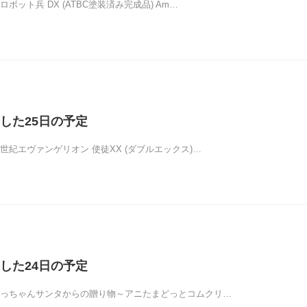
ボット兵 DX (ATBC塗装済み完成品) Am…
した25日の予定
世紀エヴァンゲリオン 使徒XX (ダブルエックス)…
した24日の予定
ほっちゃんサンタからの贈り物～アニたまどっとコムクリ…