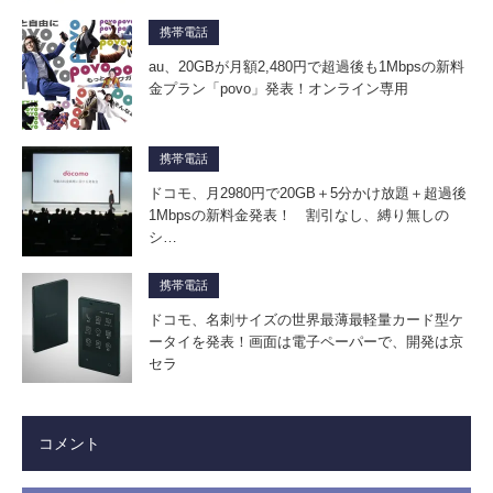
携帯電話
au、20GBが月額2,480円で超過後も1Mbpsの新料
金プラン「povo」発表！オンライン専用
携帯電話
ドコモ、月2980円で20GB＋5分かけ放題＋超過後
1Mbpsの新料金発表！ 割引なし、縛り無しの
シ…
携帯電話
ドコモ、名刺サイズの世界最薄最軽量カード型ケ
ータイを発表！画面は電子ペーパーで、開発は京
セラ
コメント