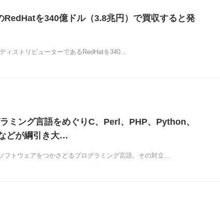
uxのRedHatを340億ドル（3.8兆円）で買収すると発
大手ディストリビューターであるRedHatを340…
ミング言語をめぐりC、Perl、PHP、Python、
vaなどが綱引き大…
ソフトウェアをつかさどるプログラミング言語。その対立…