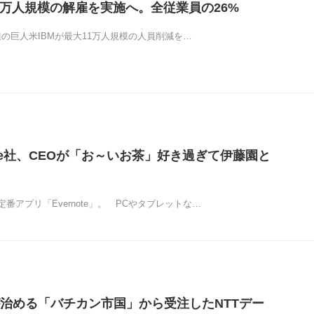
11万人規模の解雇を実施へ。全従業員の26%
T企業の巨人米IBMが最大11万人規模の人員削減を…
ote社、CEOが「お～いお茶」好き過ぎて伊藤園と
番アプリ「Evernote」。 PCやタブレットな…
治める「バチカン市国」から受注したNTTデー