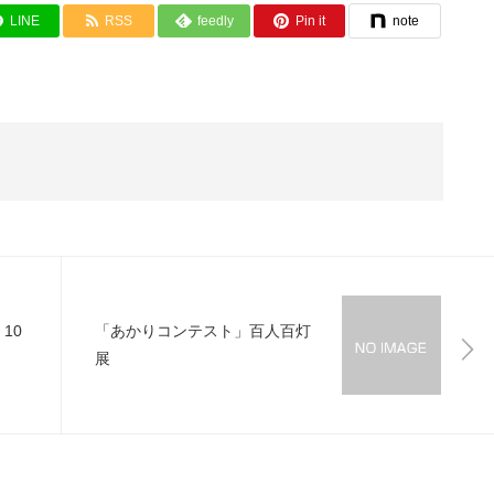
LINE
RSS
feedly
Pin it
note
 10
「あかりコンテスト」百人百灯
展