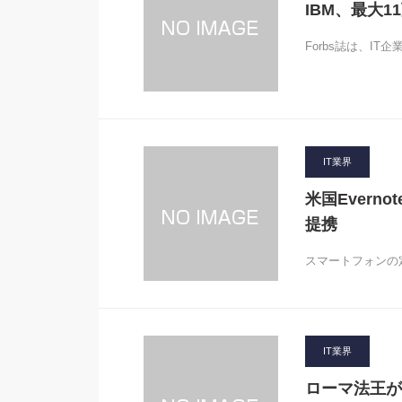
IBM、最大
Forbs誌は、I
IT業界
米国Evern
提携
スマートフォンの定
IT業界
ローマ法王が