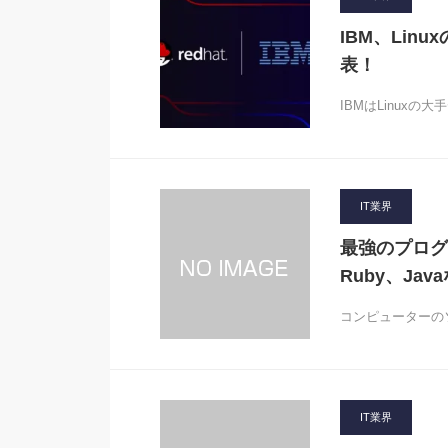
IBM、Lin
表！
IBMはLinuxの
IT業界
最強のプログラ
Ruby、Ja
コンピューターの
IT業界