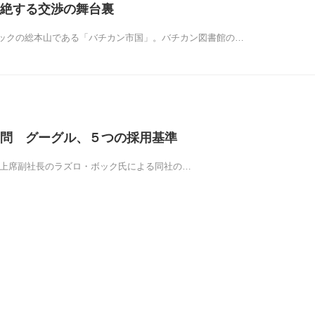
絶する交渉の舞台裏
ックの総本山である「バチカン市国」。バチカン図書館の…
問 グーグル、５つの採用基準
oogle上席副社長のラズロ・ボック氏による同社の…