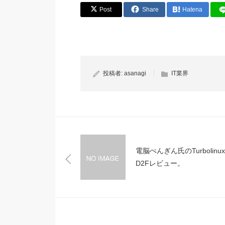
Post
Share
Hatena
投稿者:
asanagi
IT業界
電脳ぺんぎん氏のTurbolinux
D2Fレビュー。