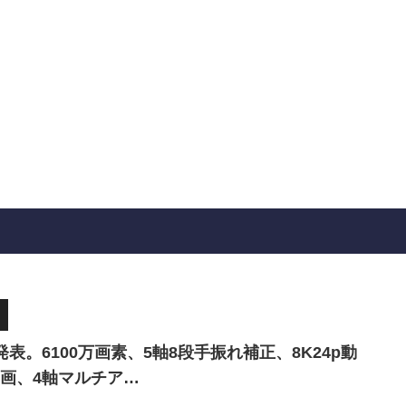
発表。6100万画素、5軸8段手振れ補正、8K24p動
動画、4軸マルチア…