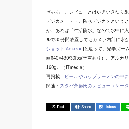
ぎゃあー、レビューとはいえいきなり果
デジカメ・・・。防水デジカメというと
が、あれは「生活防水」なので水中に入
ルで30分間放置してもカメラ内部に水
ショット
[
Amazon
]と違って、光学ズー
画640×480/30fps(音声あり）、ア
160g。（ITmedia）
再掲載：
ビールやカップラーメンの中に
関連：
スタパ斉藤氏のレビュー（ケータイ
Post
Share
Hatena