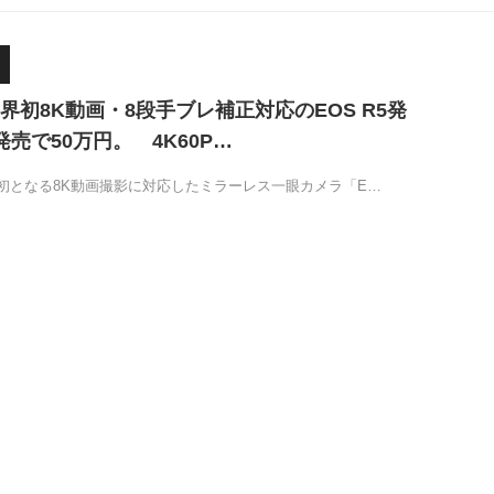
界初8K動画・8段手ブレ補正対応のEOS R5発
売で50万円。 4K60P…
初となる8K動画撮影に対応したミラーレス一眼カメラ「E…