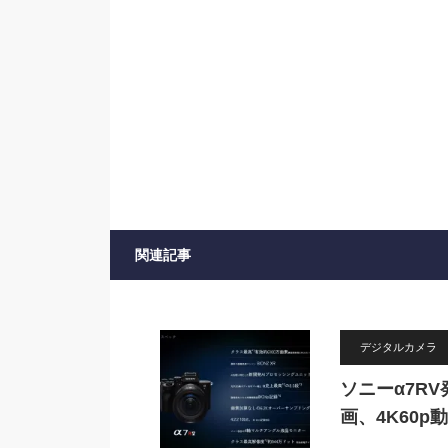
関連記事
デジタルカメラ
ソニーα7RV
画、4K60p