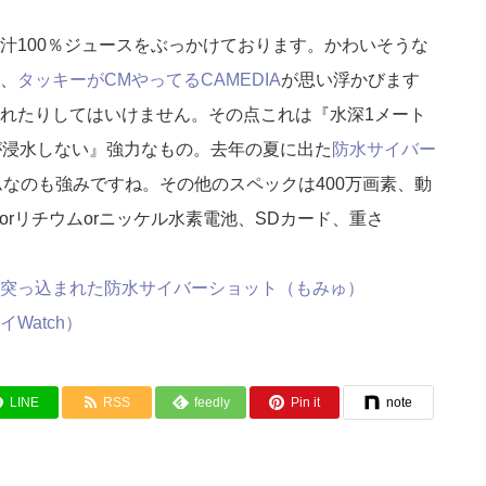
汁100％ジュースをぶっかけております。かわいそうな
、
タッキーがCMやってるCAMEDIA
が思い浮かびます
れたりしてはいけません。その点これは『水深1メート
が浸水しない』強力なもの。去年の夏に出た
防水サイバー
ムなのも強みですね。その他のスペックは400万画素、動
ルカリorリチウムorニッケル水素電池、SDカード、重さ
突っ込まれた防水サイバーショット（もみゅ）
Watch）
LINE
RSS
feedly
Pin it
note