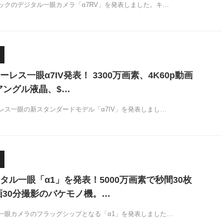
ックのデジタル一眼カメラ「α7RV」を発表しました。キ…
レス一眼α7IV発表！ 3300万画素、4K60p動画
リアングル液晶、$…
レス一眼の新スタンダードモデル「α7IV」を発表しまし…
タル一眼「α1」を発表！5000万画素で秒間30枚
画30分撮影のバケモノ機。…
一眼カメラのフラッグシップとなる「α1」を発表しました…