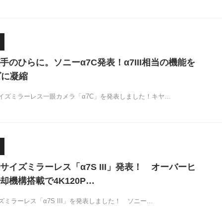
手のひらに。ソニーα7C発表！α7III相当の機能を
ズに凝縮
イズミラーレス一眼カメラ「α7C」を発表しました！キヤ…
サイズミラーレス「α7S III」発表！ オーバーヒ
却機構搭載で4K120P…
ミラーレス「α7S III」を発表しました！ ソニー…