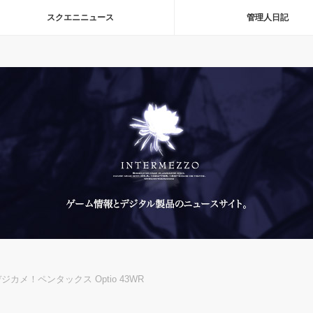
スクエニニュース
管理人日記
メ！ペンタックス Optio 43WR