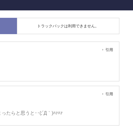
トラックバックは利用できません。
引用
引用
と思うと･･(;´Д｀)ﾊｧﾊｧ