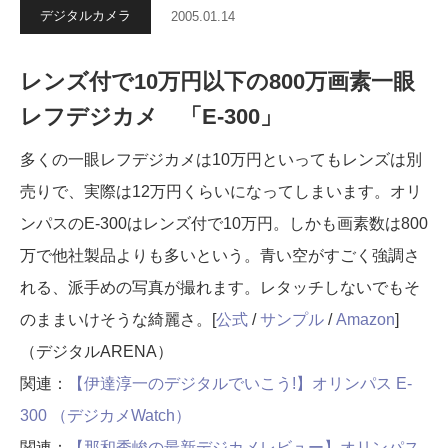
デジタルカメラ
2005.01.14
レンズ付で10万円以下の800万画素一眼
レフデジカメ 「E-300」
多くの一眼レフデジカメは10万円といってもレンズは別
売りで、実際は12万円くらいになってしまいます。オリ
ンパスのE-300はレンズ付で10万円。しかも画素数は800
万で他社製品よりも多いという。青い空がすごく強調さ
れる、派手めの写真が撮れます。レタッチしないでもそ
のままいけそうな綺麗さ。[
公式
/
サンプル
/
Amazon
]
（デジタルARENA）
関連：
【伊達淳一のデジタルでいこう!】オリンパス E-
300 （デジカメWatch）
関連：
【那和秀峻の最新デジカメレビュー】オリンパス