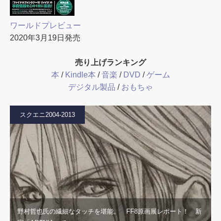
ワールドプレビュー
2020年3月19日発売
売り上げランキング
本
/
Kindle本
/
音楽
/
DVD
/
ゲーム
デジタル製品
/
おもちゃ
スクエニ2004-2013
野村哲也氏の繊細なタッチを堪能。 FF8原画展レポート！ 新