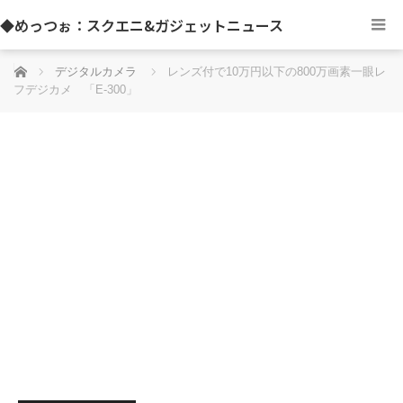
◆めっつぉ：スクエニ&ガジェットニュース
ホーム
デジタルカメラ
レンズ付で10万円以下の800万画素一眼レ
フデジカメ 「E-300」