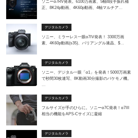
ソニーα7RV発表。6100万画素、5軸8段手振れ補
正、8K24p動画、4K60p動画、4軸マルチア…
デジタルカメラ
ソニー、ミラーレス一眼α7IV発表！ 3300万画
素、4K60p動画(s35)、バリアングル液晶、$…
デジタルカメラ
ソニー、デジタル一眼「α1」を発表！5000万画素
で秒間30枚連写、8K動画30分撮影のバケモノ機。
…
デジタルカメラ
フルサイズが手のひらに。ソニーα7C発表！α7III
相当の機能をAPS-Cサイズに凝縮
デジタルカメラ