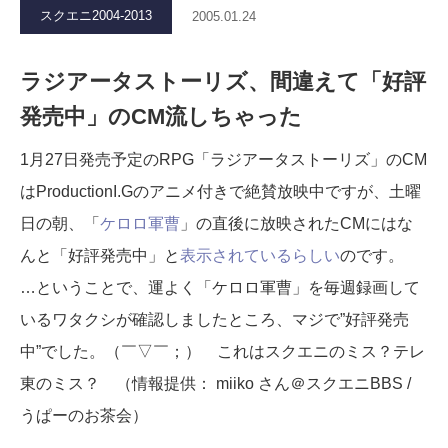
スクエニ2004-2013
2005.01.24
ラジアータストーリズ、間違えて「好評
発売中」のCM流しちゃった
1月27日発売予定のRPG「ラジアータストーリズ」のCM
はProductionI.Gのアニメ付きで絶賛放映中ですが、土曜
日の朝、「
ケロロ軍曹
」の直後に放映されたCMにはな
んと「好評発売中」と
表示されているらしい
のです。
…ということで、運よく「ケロロ軍曹」を毎週録画して
いるワタクシが確認しましたところ、マジで”好評発売
中”でした。（￣▽￣；） これはスクエニのミス？テレ
東のミス？ （情報提供： miiko さん＠スクエニBBS /
うぱーのお茶会）