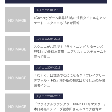
スクエニ2004-2013
4Gamerがゲーム業界151名に注目タイトルをアン
ケート！スクエニも13名が回答
スクエニ2004-2013
スクエニがお詫び！『ライトニング リターンズ
FF13』の攻略本専用「エアリス」コスチュームを
誤って販…
スクエニ2004-2013
「むぐぐ」は英語でなにになる？『ブレイブリー
デフォルト FtS』海外版の翻訳はどうしたのか開
発者イン…
スクエニ2004-2013
『ファイナルファンタジーX/X-2 HD リマスター』
本日発売!! ティーダ役森田さん＆ユウナ役青木…