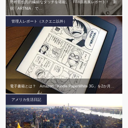
野村哲也氏の繊細なタッチを堪能。 FF8原画展レポート！ 新
宿「ARTNIA」で…
管理人レポート（スクエニ以外）
電子書籍とは？ Amazon「Kindle PaperWhite 3G」を2か月…
アメリカ生活日記