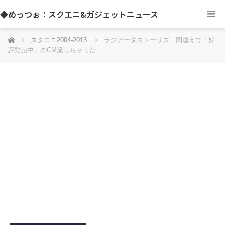
◆めっつぉ：スクエニ&ガジェットニュース
ホーム
スクエニ2004-2013
ラジアータストーリズ、間違えて「好
評発売中」のCM流しちゃった