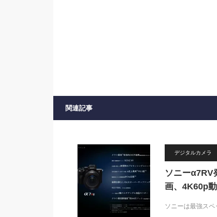
関連記事
デジタルカメラ
ソニーα7RV
画、4K60p
ソニーは最強スペ