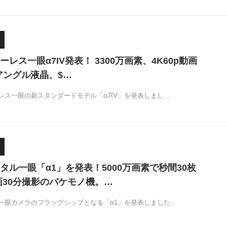
レス一眼α7IV発表！ 3300万画素、4K60p動画
リアングル液晶、$…
レス一眼の新スタンダードモデル「α7IV」を発表しまし…
タル一眼「α1」を発表！5000万画素で秒間30枚
画30分撮影のバケモノ機。…
一眼カメラのフラッグシップとなる「α1」を発表しました…