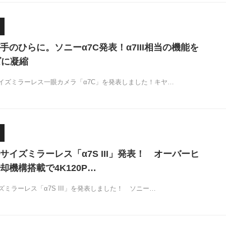
手のひらに。ソニーα7C発表！α7III相当の機能を
ズに凝縮
イズミラーレス一眼カメラ「α7C」を発表しました！キヤ…
サイズミラーレス「α7S III」発表！ オーバーヒ
却機構搭載で4K120P…
ミラーレス「α7S III」を発表しました！ ソニー…