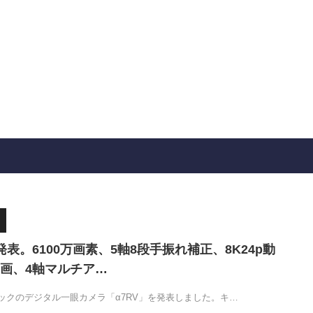
発表。6100万画素、5軸8段手振れ補正、8K24p動
動画、4軸マルチア…
ックのデジタル一眼カメラ「α7RV」を発表しました。キ…