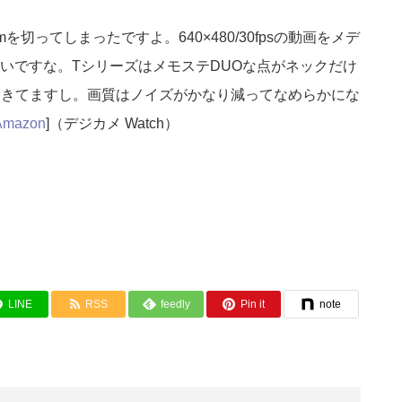
切ってしまったですよ。640×480/30fpsの動画をメデ
いですな。TシリーズはメモステDUOな点がネックだけ
てきてますし。画質はノイズがかなり減ってなめらかにな
Amazon
]（デジカメ Watch）
LINE
RSS
feedly
Pin it
note