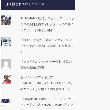
よく読まれているニュース
AUTOMATONにて、スクウェア・エニッ
クスの浜口直樹ディレクターへの単独イ
ンタビュー記事が公開さ…
『FF15』が発売10周年！ノクティスフ
ィギュアなどが当たる記念くじが登場で
す
『ファイナルファンタジーXIII』金髪の
男性の名前が判明
超ハイエンドフィギュア
「MASTERLINE」に『FFVII リバース』
のエアリスが登場！予約受付スタート
「PlayStation Portal リモートプレーヤ
ー」が正式発表！年内に2万9980円で発