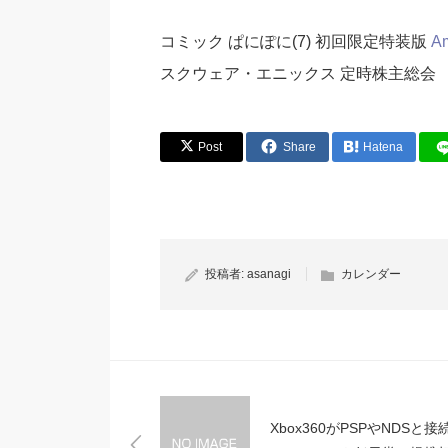
コミック ぱにぽに(7) 初回限定特装版
A
スクウェア・エニックス 定時株主総会
Post
Share
Hatena
投稿者:
asanagi
カレンダー
Xbox360がPSPやNDSと接