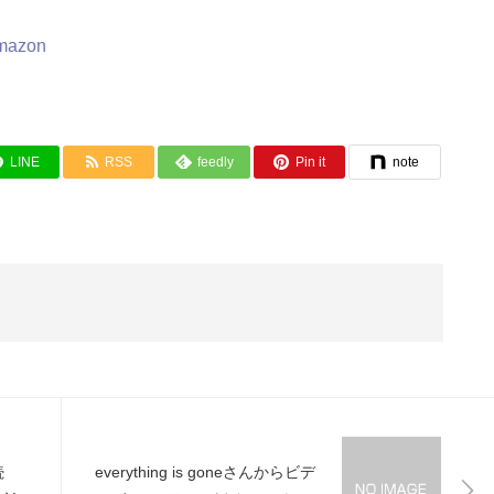
mazon
LINE
RSS
feedly
Pin it
note
続
everything is goneさんからビデ