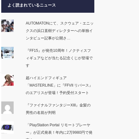
よく読まれているニュース
AUTOMATONにて、スクウェア・エニッ
クスの浜口直樹ディレクターへの単独イ
ンタビュー記事が公開さ…
『FF15』が発売10周年！ノクティスフ
ィギュアなどが当たる記念くじが登場で
す
超ハイエンドフィギュア
「MASTERLINE」に『FFVII リバース』
のエアリスが登場！予約受付スタート
『ファイナルファンタジーXIII』金髪の
男性の名前が判明
「PlayStation Portal リモートプレーヤ
ー」が正式発表！年内に2万9980円で発