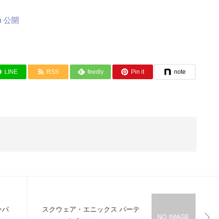
ith 公開
LINE
RSS
feedly
Pin it
note
ーパ
スクウェア・エニックス パーテ