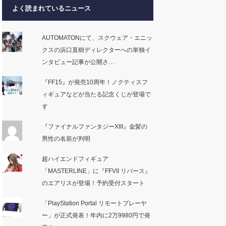
よく読まれているニュース
AUTOMATONにて、スクウェア・エニッ
クスの浜口直樹ディレクターへの単独イ
ンタビュー記事が公開さ…
『FF15』が発売10周年！ノクティスフ
ィギュアなどが当たる記念くじが登場で
す
『ファイナルファンタジーXIII』金髪の
男性の名前が判明
超ハイエンドフィギュア
「MASTERLINE」に『FFVII リバース』
のエアリスが登場！予約受付スタート
「PlayStation Portal リモートプレーヤ
ー」が正式発表！年内に2万9980円で発