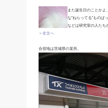
また誕生日のことかよ
な”ねらってる”もの
などは研究室の人たち
＞全文へ
合宿地は茨城県の某所。