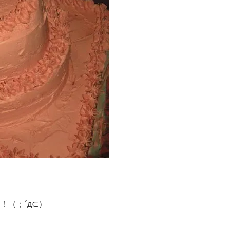
（；´д⊂）