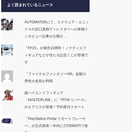
よく読まれているニュース
AUTOMATONにて、スクウェア・エニッ
クスの浜口直樹ディレクターへの単独イ
ンタビュー記事が公開さ…
『FF15』が発売10周年！ノクティスフ
ィギュアなどが当たる記念くじが登場で
す
『ファイナルファンタジーXIII』金髪の
男性の名前が判明
超ハイエンドフィギュア
「MASTERLINE」に『FFVII リバース』
のエアリスが登場！予約受付スタート
「PlayStation Portal リモートプレーヤ
ー」が正式発表！年内に2万9980円で発