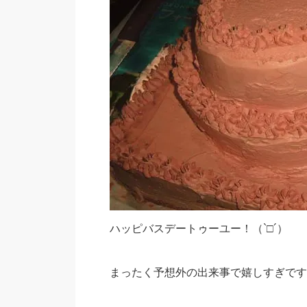
ハッピバスデートゥーユー！（`□´）
まったく予想外の出来事で嬉しすぎです！