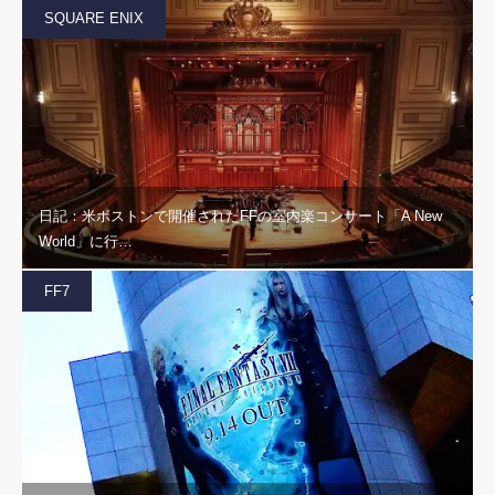
SQUARE ENIX
日記：米ボストンで開催されたFFの室内楽コンサート「A New
World」に行…
FF7