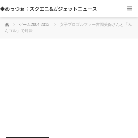
◆めっつぉ：スクエニ&ガジェットニュース
ホーム
ゲーム2004-2013
女子プロゴルファー古閑美保さんと「み
んゴル」で対決