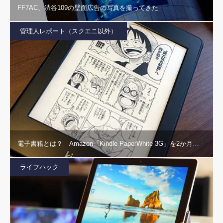
FF7AC、渋谷109の壁面広告の写真を撮ってきた
管理人レポート（スクエニ以外）
電子書籍とは？ Amazon「Kindle PaperWhite 3G」を2か月…
ライフハック