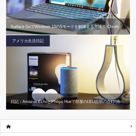
Surface GoでWindows 10のSモードを解除する方法！ Chrom…
アメリカ生活日記
日記：Amazon EchoとPhilips Hueで部屋のLED照明の点灯/消…