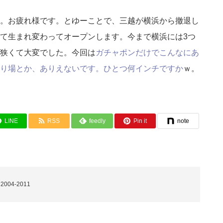
。お疲れ様です。とゆーことで、三越が横浜から撤退し
て生まれ変わってオープンします。今まで横浜には3つ
狭くて大変でした。今回は
ガチャポンだけでこんなにあ
り場とか、ありえないです。ひとつ何インチですか
ｗ。
LINE
RSS
feedly
Pin it
note
04-2011