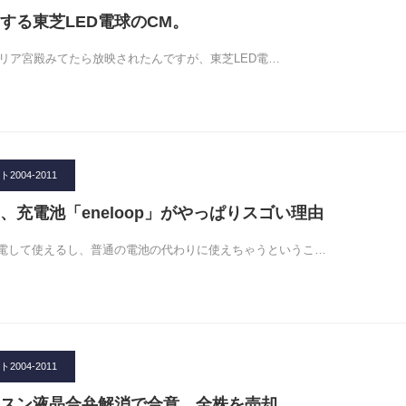
する東芝LED電球のCM。
ブリア宮殿みてたら放映されたんですが、東芝LED電…
004-2011
、充電池「eneloop」がやっぱりスゴい理由
電して使えるし、普通の電池の代わりに使えちゃうというこ…
004-2011
スン液晶合弁解消で合意 全株を売却