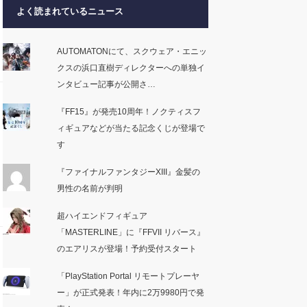
よく読まれているニュース
AUTOMATONにて、スクウェア・エニッ
クスの浜口直樹ディレクターへの単独イ
ンタビュー記事が公開さ…
『FF15』が発売10周年！ノクティスフ
ィギュアなどが当たる記念くじが登場で
す
『ファイナルファンタジーXIII』金髪の
男性の名前が判明
超ハイエンドフィギュア
「MASTERLINE」に『FFVII リバース』
のエアリスが登場！予約受付スタート
「PlayStation Portal リモートプレーヤ
ー」が正式発表！年内に2万9980円で発