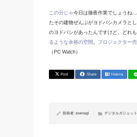
この分じゃ
今日は徹夜作業でしょうね…
たその建物ぜんぶがヨドバシカメラとし
のヨドバシがあったんですけど、どれも
るような余裕の空間
。
プロジェクター売
（PC Watch）
Post
Share
Hatena
投稿者:
asanagi
デジタルガジェット20