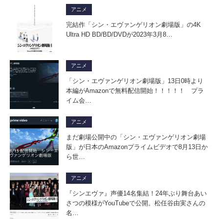
アニメ
完結作「シン・エヴァンゲリオン劇場版」の4K
Ultra HD BD/BD/DVDが2023年3月8…
アニメ
「シン・エヴァンゲリオン劇場版」13日0時より
本編がAmazonで無料配信開始！！！！！ プラ
イム会…
アニメ
まだ劇場公開中の「シン・エヴァンゲリオン劇場
版」が日本のAmazonプライムビデオで8月13日か
ら世…
アニメ
『シンエヴァ』声優14名集結！24年ぶり舞台あい
さつの模様がYouTubeで公開。松任谷由実さんの
名…