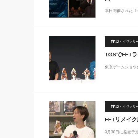
本日開催されたThe 
FF12・イヴァ
TGSでFF
東京ゲームショウ
FF12・イヴァ
FFTリメイ
9月30日に発売予