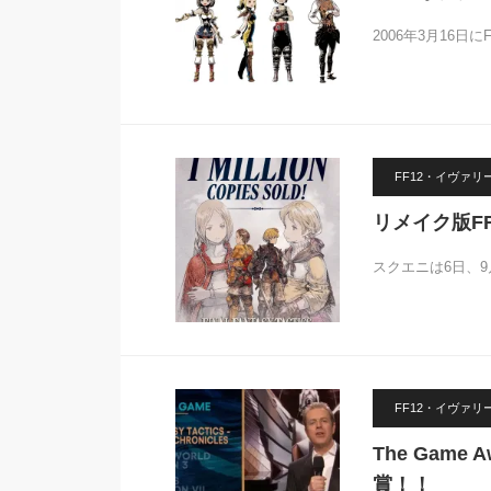
2006年3月16日
FF12・イヴァ
リメイク版FF
スクエニは6日、
FF12・イヴァ
The Game
賞！！