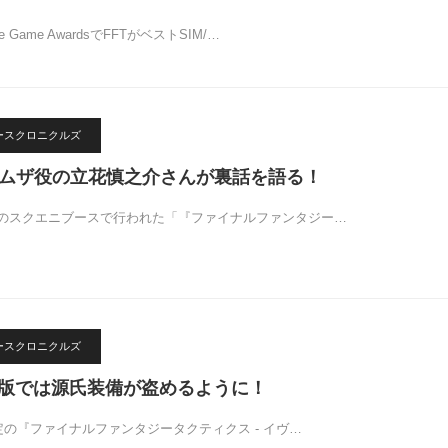
Game AwardsでFFTがベストSIM/…
リースクロニクルズ
Tラムザ役の立花慎之介さんが裏話を語る！
のスクエニブースで行われた「『ファイナルファンタジー…
リースクロニクルズ
ク版では源氏装備が盗めるように！
定の『ファイナルファンタジータクティクス - イヴ…