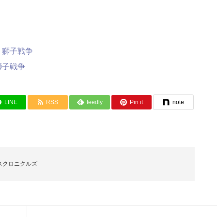
獅子戦争
LINE
RSS
feedly
Pin it
note
ースクロニクルズ