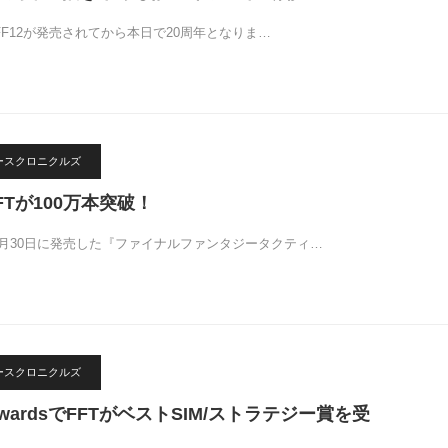
にFF12が発売されてから本日で20周年となりま…
リースクロニクルズ
Tが100万本突破！
9月30日に発売した『ファイナルファンタジータクティ…
リースクロニクルズ
 AwardsでFFTがベストSIM/ストラテジー賞を受