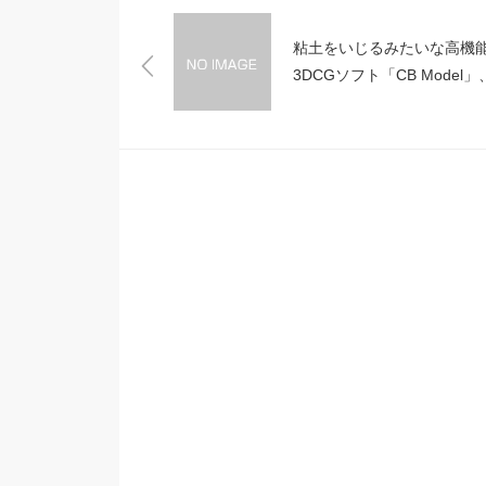
粘土をいじるみたいな高機
3DCGソフト「CB Model」
料。