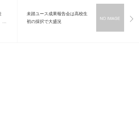
能
未踏ユース成果報告会は高校生
、無
初の採択で大盛況