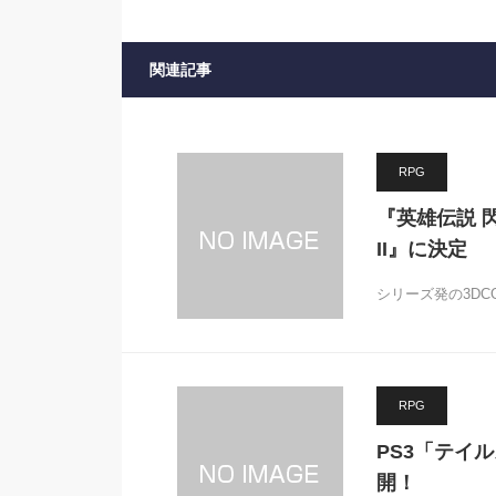
関連記事
RPG
『英雄伝説 
II』に決定
シリーズ発の3DC
RPG
PS3「テイル
開！