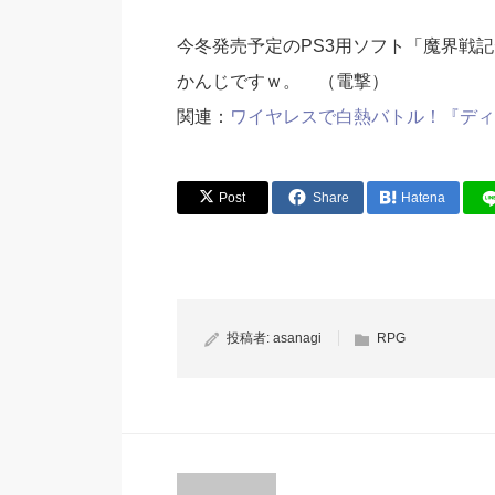
今冬発売予定のPS3用ソフト「魔界戦
かんじですｗ。 （電撃）
関連：
ワイヤレスで白熱バトル！『ディ
Post
Share
Hatena
投稿者:
asanagi
RPG