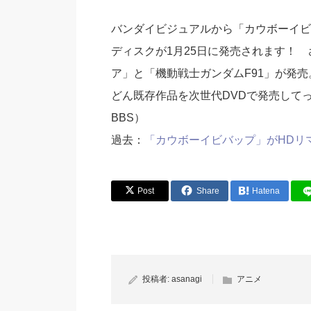
バンダイビジュアルから「カウボーイビ
ディスクが1月25日に発売されます！ 
ア」と「機動戦士ガンダムF91」が発売
どん既存作品を次世代DVDで発売して
BBS）
過去：
「カウボーイビバップ」がHDリマ
Post
Share
Hatena
投稿者:
asanagi
アニメ