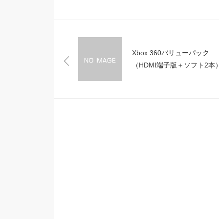
Xbox 360バリューパック
（HDMI端子版＋ソフト2本
Amazonで予約開始！