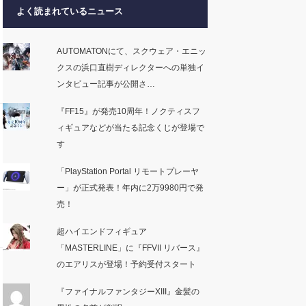
よく読まれているニュース
AUTOMATONにて、スクウェア・エニッ
クスの浜口直樹ディレクターへの単独イ
ンタビュー記事が公開さ…
『FF15』が発売10周年！ノクティスフ
ィギュアなどが当たる記念くじが登場で
す
「PlayStation Portal リモートプレーヤ
ー」が正式発表！年内に2万9980円で発
売！
超ハイエンドフィギュア
「MASTERLINE」に『FFVII リバース』
のエアリスが登場！予約受付スタート
『ファイナルファンタジーXIII』金髪の