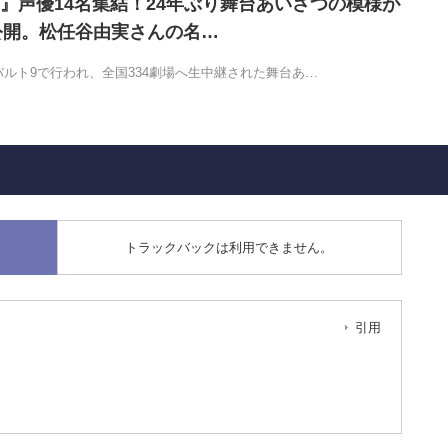
』声優14名集結！24年ぶり舞台あいさつの模様が
eで公開。松任谷由実さんの名…
バルト9で行われ、全国334劇場へ生中継された舞台あ…
トラックバックは利用できません。
引用