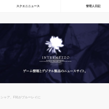
スクエニニュース
管理人日記
シャア、F91がブルーレイに