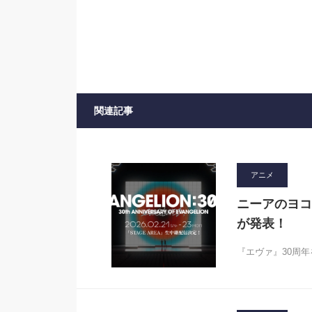
関連記事
アニメ
ニーアのヨコ
が発表！
『エヴァ』30周年を