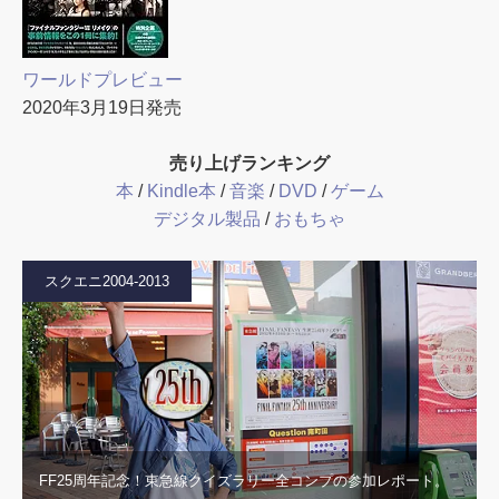
ワールドプレビュー
2020年3月19日発売
売り上げランキング
本
/
Kindle本
/
音楽
/
DVD
/
ゲーム
デジタル製品
/
おもちゃ
スクエニ2004-2013
FF25周年記念！東急線クイズラリー全コンプの参加レポート。