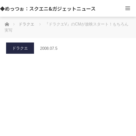
◆めっつぉ：スクエニ&ガジェットニュース
ホーム
ドラクエ
『ドラクエV』のCMが放映スタート！もちろん
実写
ドラクエ
2008.07.5