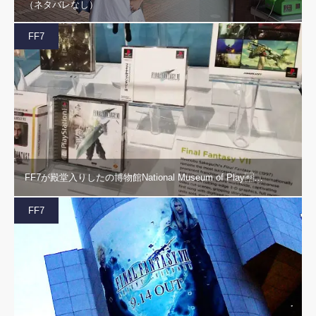
（ネタバレなし）
FF7
FF7が殿堂入りしたの博物館National Museum of Play…
FF7