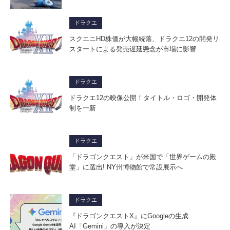
ドラクエ
スクエニHD株価が大幅続落、ドラクエ12の開発リ
スタートによる発売遅延懸念が市場に影響
ドラクエ
ドラクエ12の映像公開！タイトル・ロゴ・開発体
制を一新
ドラクエ
「ドラゴンクエスト」が米国で「世界ゲームの殿
堂」に選出! NY州博物館で常設展示へ
ドラクエ
『ドラゴンクエストX』にGoogleの生成
AI「Gemini」の導入が決定