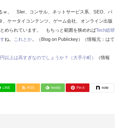
てるｗ。 SIer、コンサル、ネットサービス系、SEO、パ
ンタ、ケータイコンテンツ、ゲーム会社、オンライン出版
とめられています。 もちっと範囲を狭めれば
Tech総研
す
ね。
これとか
。（Blog on Publickey）（情報元：はて
円以上は高すぎなのでしょうか？（大手小町）
（情報
LINE
RSS
feedly
Pin it
note