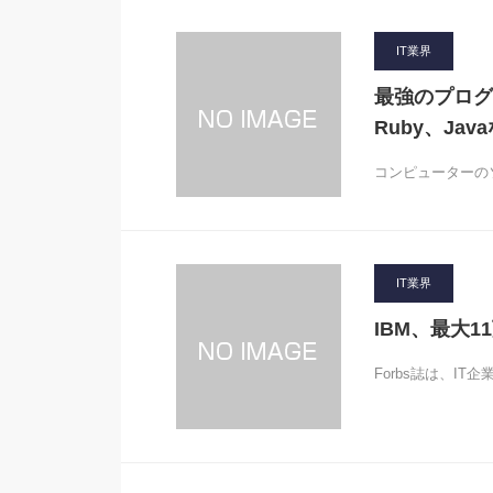
IT業界
最強のプログラ
Ruby、Ja
コンピューターの
IT業界
IBM、最大
Forbs誌は、I