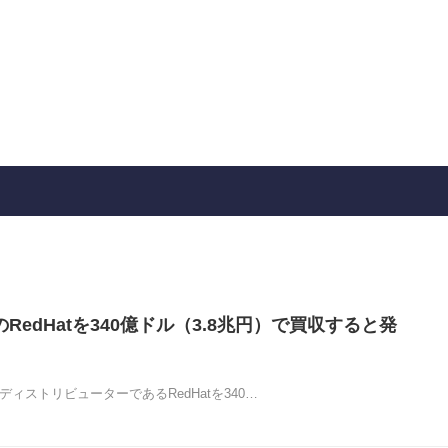
uxのRedHatを340億ドル（3.8兆円）で買収すると発
大手ディストリビューターであるRedHatを340…