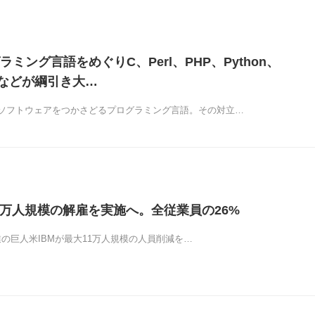
ミング言語をめぐりC、Perl、PHP、Python、
vaなどが綱引き大…
ソフトウェアをつかさどるプログラミング言語。その対立…
11万人規模の解雇を実施へ。全従業員の26%
T企業の巨人米IBMが最大11万人規模の人員削減を…