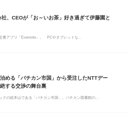
ote社、CEOが「お～いお茶」好き過ぎて伊藤園と
番アプリ「Evernote」。 PCやタブレットな…
治める「バチカン市国」から受注したNTTデー
絶する交渉の舞台裏
ックの総本山である「バチカン市国」。バチカン図書館の…