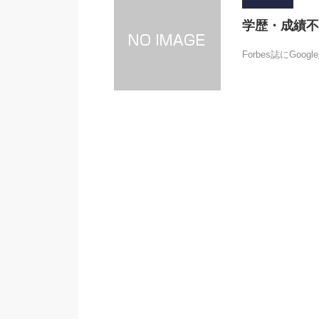
学歴・成績不
Forbes誌にG