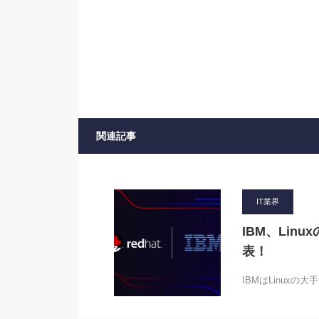
関連記事
IT業界
IBM、Lin
表！
IBMはLinuxの