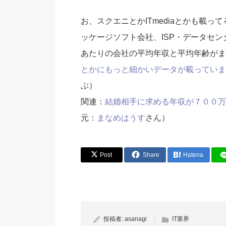
お、スクエニとかITmediaとかも載っ
ッケージソフト会社、ISP・データセ
あたりの会社の平均年収と平均年齢がま
とかにもっと細かいデータが載っていま
ぶ）
関連：
結婚相手に求める年収が７００万
元：
まなめはうす
さん）
Post
Share
Hatena
投稿者:
asanagi
IT業界