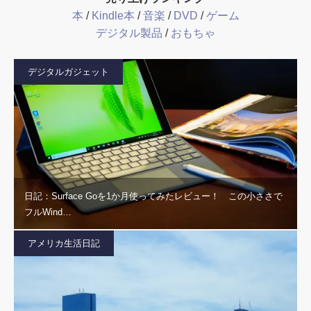
本
/
Kindle本
/
音楽
/
DVD
/
ゲーム
デジタル製品
/
おもちゃ
デジタルガジェット
日記：Surface Goを1か月使ってみたレビュー！ この小ささで
フルWind…
アメリカ生活日記