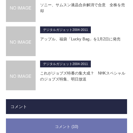
ソニー、サムスン液晶合弁解消で合意 全株を売
却
デジタルガジェット2004-2011
アップル、福袋「Lucky Bag」を1月2日に発売
デジタルガジェット2004-2011
これがジョブズ特番の集大成？ NHKスペシャル
のジョブズ特集、明日放送
コメント
コメント (10)