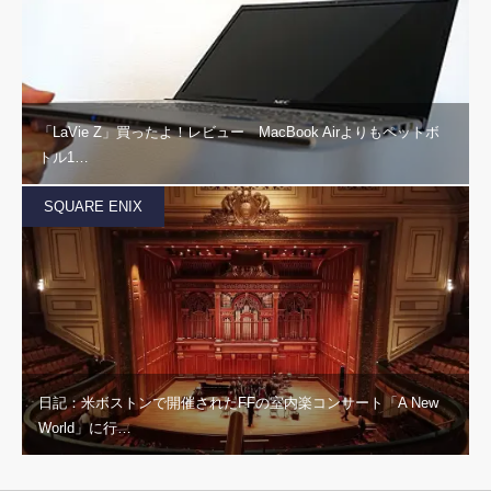
「LaVie Z」買ったよ！レビュー MacBook Airよりもペットボ
トル1…
SQUARE ENIX
日記：米ボストンで開催されたFFの室内楽コンサート「A New
World」に行…