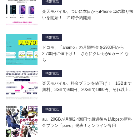
携帯電話
楽天モバイル、ついに本日からiPhone 12の取り扱
いを開始！ 21時予約開始
携帯電話
ドコモ、「ahamo」の月額料金を2980円から
2,700円に値下げ！ さらにクレカがdカード な
ら…
携帯電話
楽天モバイル、料金プランを値下げ！ 1GBまで
無料、3GBで980円、20GBで1980円、それ以上…
携帯電話
au、20GBが月額2,480円で超過後も1Mbpsの新料
金プラン「povo」発表！オンライン専用