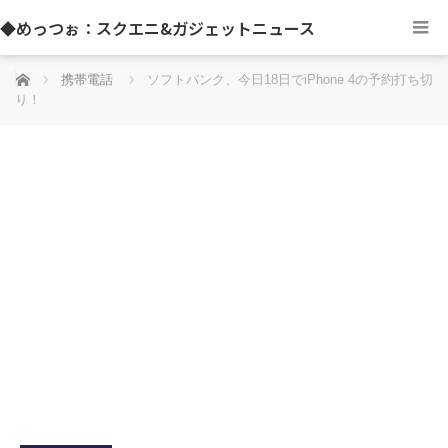
◆めっつぉ：スクエニ&ガジェットニュース
ホーム
携帯電話
ソフトバンク、今日18日でiPhone 4の予約打ち切
り！