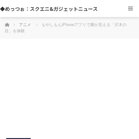
◆めっつぉ：スクエニ&ガジェットニュース
ホーム
アニメ
もやしもんiPhoneアプリで菌が見える「沢木の
目」を体験