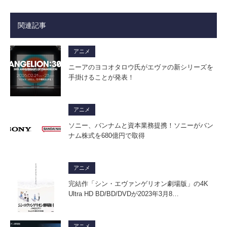
関連記事
アニメ
ニーアのヨコオタロウ氏がエヴァの新シリーズを
手掛けることが発表！
アニメ
ソニー、バンナムと資本業務提携！ソニーがバン
ナム株式を680億円で取得
アニメ
完結作「シン・エヴァンゲリオン劇場版」の4K
Ultra HD BD/BD/DVDが2023年3月8…
アニメ