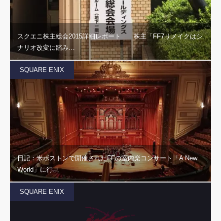
スクエニ株主総会2015詳細レポート 株主「FF7リメイクはシ
ナリオ改変に踏み…
SQUARE ENIX
日記：米ボストンで開催されたFFの室内楽コンサート「A New
World」に行…
SQUARE ENIX