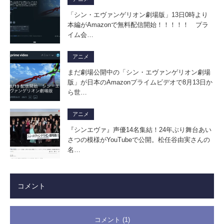
「シン・エヴァンゲリオン劇場版」13日0時より
本編がAmazonで無料配信開始！！！！！ プラ
イム会…
アニメ
まだ劇場公開中の「シン・エヴァンゲリオン劇場
版」が日本のAmazonプライムビデオで8月13日か
ら世…
アニメ
『シンエヴァ』声優14名集結！24年ぶり舞台あい
さつの模様がYouTubeで公開。松任谷由実さんの
名…
コメント
コメント (1)