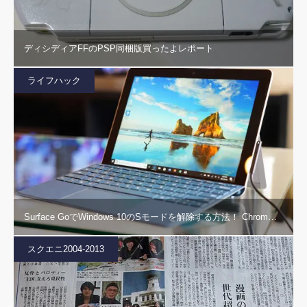
ディシディアFFのPSP同梱版買ったよレポート
ライフハック
Surface GoでWindows 10のSモードを解除する方法！ Chrom…
スクエニ2004-2013