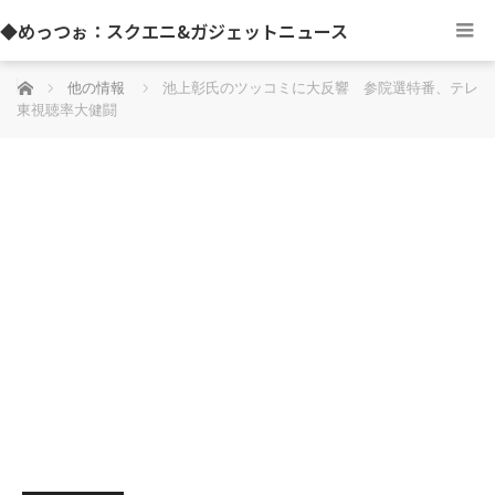
◆めっつぉ：スクエニ&ガジェットニュース
ホーム
他の情報
池上彰氏のツッコミに大反響 参院選特番、テレ
東視聴率大健闘