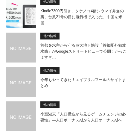
他の情報
Kindle7300円引き、タケノコ4倍シウマイ弁当の
裏、台風21号の目に飛行機で入った、中国を米
国…
他の情報
首都を水害から守る巨大地下施設「首都圏外郭放
水路」がGoogleストリートビューで公開！かっこ
よすぎ…
他の情報
今年もやってきた！エイプリルフールのサイトま
とめ
他の情報
小室淑恵「人口構造から見るゲー­ムチェンジの必
要性」―人口ボーナス期から人口オーナス期へ