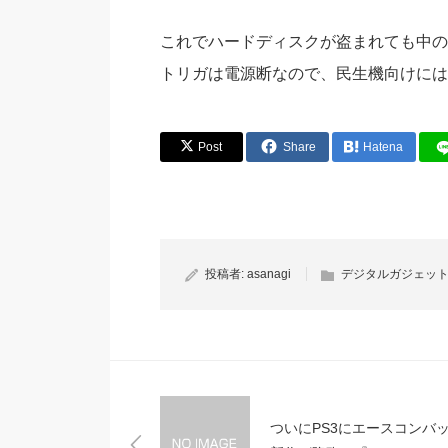
これでハードディスクが盗まれても中の
トリガは電源断なので、民生機向けには難
Post
Share
Hatena
投稿者:
asanagi
デジタルガジェット20
ついにPS3にエースコンバ