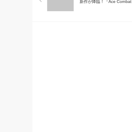
新作が降臨！『Ace Combat
Assault Horizon』