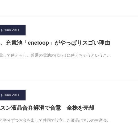
004-2011
、充電池「eneloop」がやっぱりスゴい理由
電して使えるし、普通の電池の代わりに使えちゃうというこ…
004-2011
スン液晶合弁解消で合意 全株を売却
と半分ずつお金を出して共同で設立した液晶パネルの生産会…