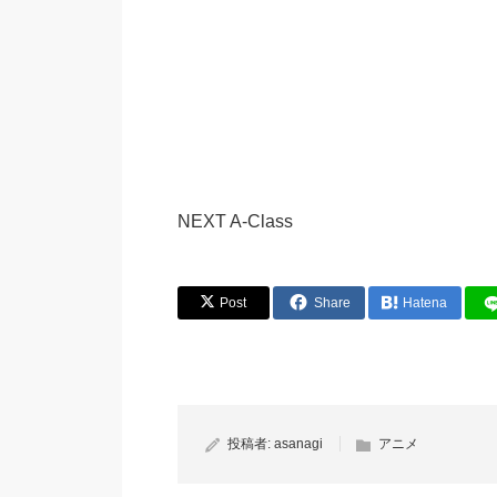
NEXT A-Class
Post
Share
Hatena
投稿者:
asanagi
アニメ