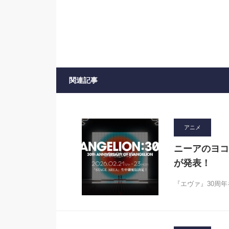
関連記事
アニメ
ニーアのヨコ
が発表！
『エヴァ』30周年を