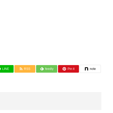
LINE
RSS
feedly
Pin it
note