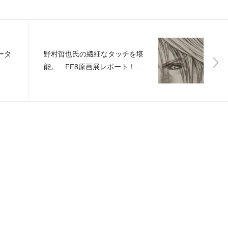
ータ
野村哲也氏の繊細なタッチを堪
能。 FF8原画展レポート！
新宿「ARTNIA」で4/24まで開
催中