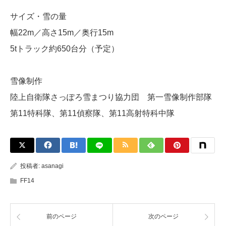
サイズ・雪の量
幅22m／高さ15m／奥行15m
5tトラック約650台分（予定）
雪像制作
陸上自衛隊さっぽろ雪まつり協力団 第一雪像制作部隊
第11特科隊、第11偵察隊、第11高射特科中隊
投稿者:
asanagi
FF14
前のページ
次のページ