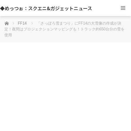
◆めっつぉ：スクエニ&ガジェットニュース
ホーム
FF14
「さっぽろ雪まつり」にFF14の大雪像の作成が決
定！夜間はプロジェクションマッピングも！トラック約650台分の雪を
使用