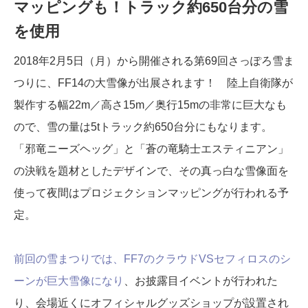
マッピングも！トラック約650台分の雪
を使用
2018年2月5日（月）から開催される第69回さっぽろ雪ま
つりに、FF14の大雪像が出展されます！ 陸上自衛隊が
製作する幅22m／高さ15m／奥行15mの非常に巨大なも
ので、雪の量は5tトラック約650台分にもなります。
「邪竜ニーズヘッグ」と「蒼の竜騎士エスティニアン」
の決戦を題材としたデザインで、その真っ白な雪像面を
使って夜間はプロジェクションマッピングが行われる予
定。
前回の雪まつりでは、FF7のクラウドVSセフィロスのシ
ーンが巨大雪像になり
、お披露目イベントが行われた
り、会場近くにオフィシャルグッズショップが設置され