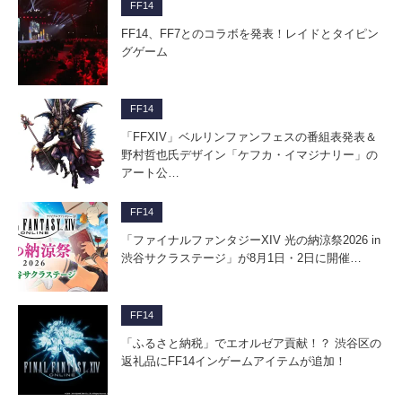
FF14
FF14、FF7とのコラボを発表！レイドとタイピン
グゲーム
FF14
「FFXIV」ベルリンファンフェスの番組表発表＆
野村哲也氏デザイン「ケフカ・イマジナリー」の
アート公…
FF14
「ファイナルファンタジーXIV 光の納涼祭2026 in
渋谷サクラステージ」が8月1日・2日に開催…
FF14
「ふるさと納税」でエオルゼア貢献！？ 渋谷区の
返礼品にFF14インゲームアイテムが追加！