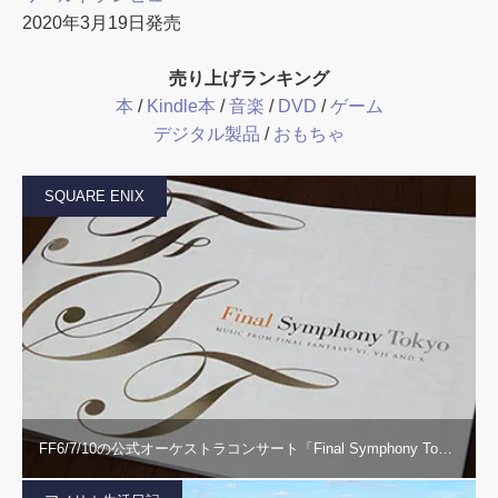
2020年3月19日発売
売り上げランキング
本
/
Kindle本
/
音楽
/
DVD
/
ゲーム
デジタル製品
/
おもちゃ
SQUARE ENIX
FF6/7/10の公式オーケストラコンサート「Final Symphony To…