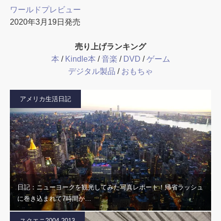
ワールドプレビュー
2020年3月19日発売
売り上げランキング
本
/
Kindle本
/
音楽
/
DVD
/
ゲーム
デジタル製品
/
おもちゃ
アメリカ生活日記
日記：ニューヨークを観光してみた写真レポート！帰省ラッシュ
に巻き込まれて7時間か…
スクエニ2004-2013